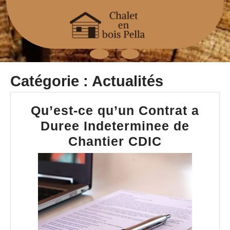
Skip
to
content
Open
Catégorie :
Actualités
Button
Qu’est-ce qu’un Contrat a
Duree Indeterminee de
Qu’est-
Chantier CDIC
ce
qu’un
Contrat
a
Duree