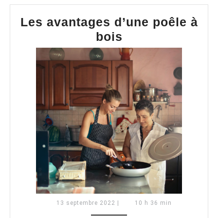
Les avantages d’une poêle à
Les
bois
avantages
d’une
poêle
à
bois
13
13 septembre 2022
|
10 h 36 min
septembre