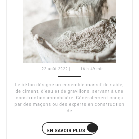
ciment
de
35kg
équivaut
à
1m3
de
22
22 août 2022
|
16 h 49 min
béton
août
2022
Le béton désigne un ensemble massif de sable,
de ciment, d’eau et de gravillons, servant à une
construction immobilière. Généralement conçu
par des maçons ou des experts en construction
de
EN
EN SAVOIR PLUS
SAVOIR
PLUS