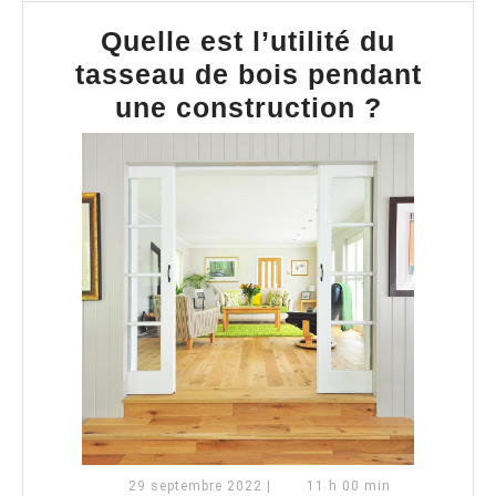
Quelle est l’utilité du
tasseau de bois pendant
Quelle
une construction ?
est
l’utilité
du
tasseau
de
bois
pendant
une
constru
?
29
29 septembre 2022
|
11 h 00 min