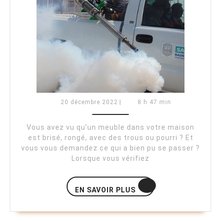
termites
dans
la
maison
?
20
20 décembre 2022
|
8 h 47 min
décembre
2022
Vous avez vu qu’un meuble dans votre maison
est brisé, rongé, avec des trous ou pourri ? Et
vous vous demandez ce qui a bien pu se passer ?
Lorsque vous vérifiez
EN
EN SAVOIR PLUS
SAVOIR
PLUS