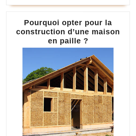
Pourquoi opter pour la
construction d’une maison
Pourquoi
en paille ?
opter
pour
la
constructio
d’une
maison
en
paille
?