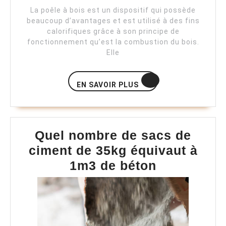
2022
La poêle à bois est un dispositif qui possède
beaucoup d’avantages et est utilisé à des fins
calorifiques grâce à son principe de
fonctionnement qu’est la combustion du bois.
Elle
EN
EN SAVOIR PLUS
SAVOIR
PLUS
Quel nombre de sacs de
ciment de 35kg équivaut à
Quel
1m3 de béton
nombre
de
sacs
de