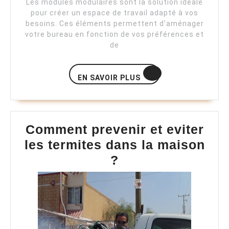
Les modules modulaires sont la solution idéale
pour créer un espace de travail adapté à vos
besoins. Ces éléments permettent d’aménager
votre bureau en fonction de vos préférences et
de
EN
EN SAVOIR PLUS
SAVOIR
PLUS
Comment prevenir et eviter
les termites dans la maison
Comment
?
prevenir
et
eviter
les