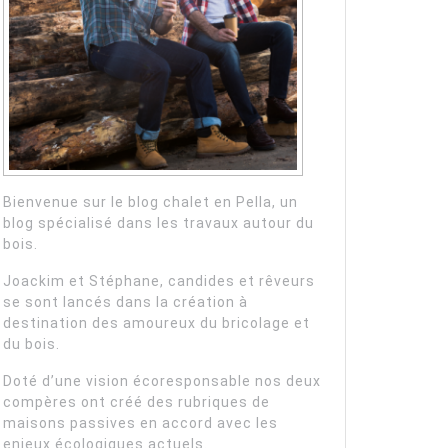
mandes
es:
Bienvenue sur le blog chalet en Pella, un
blog spécialisé dans les travaux autour du
bois.
Joackim et Stéphane, candides et rêveurs
n
se sont lancés dans la création à
destination des amoureux du bricolage et
du bois.
Doté d’une vision écoresponsable nos deux
compères ont créé des rubriques de
maisons passives en accord avec les
enjeux écologiques actuels.