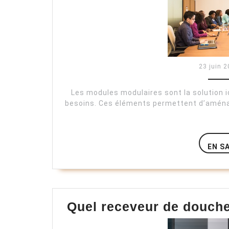
23 juin 
Les modules modulaires sont la solution i
besoins. Ces éléments permettent d’aménag
EN S
Quel receveur de douche