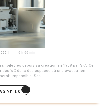
d’un
sanibroyeur
:
avantages
et
limites
1
 2025
|
0 h 00 min
janvier
2025
des toilettes depuis sa création en 1958 par SFA. Ce
r des WC dans des espaces où une évacuation
 serait impossible. Son
EN
AVOIR PLUS
SAVOIR
PLUS