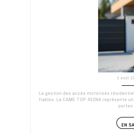
2 août 2
La gestion des accès motorisés résidenti
fiables. La CAME TOP 432NA représente une
portes
EN S