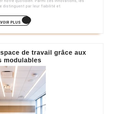
er notre quotidien. Parmi ces innovations, les
distinguent par leur fiabilité et
EN
AVOIR PLUS
SAVOIR
PLUS
space de travail grâce aux
Personnalisez
s modulables
votre
espace
de
travail
grâce
aux
modules