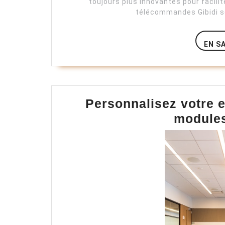
toujours plus innovantes pour facilit
télécommandes Gibidi se 
EN S
Personnalisez votre e
module