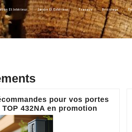
tion Et Intérieur
Jardin Et Extérieur
Travaux
Bricolage
Én
ements
lécommandes pour vos portes
Économi
E TOP 432NA en promotion
sur
des