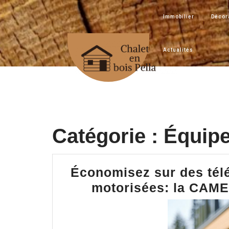
Skip
to
Immobilier
Décora
content
Actualités
Catégorie :
Équip
Économisez sur des té
motorisées: la CAM