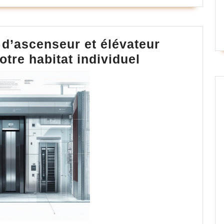
 d’ascenseur et élévateur
Les
otre habitat individuel
différents
types
d’ascenseur
et
élévateur
électrique
pour
votre
habitat
individuel