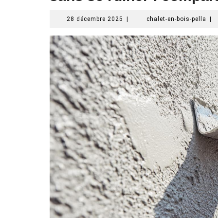
28
chal
28 décembre 2025
|
chalet-en-bois-pella
|
décembre
en-
2025
bois
pell