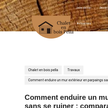
Skip
to
Immobilier
Décora
content
Actualités
Chalet en bois pella
Travaux
Comment enduire un mur extérieur en parpaings san
Comment enduire un mur
sans se ruiner : compar