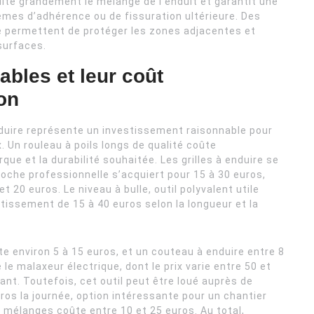
cilite grandement le mélange de l’enduit et garantit une
èmes d’adhérence ou de fissuration ultérieure. Des
 permettent de protéger les zones adjacentes et
surfaces.
ables et leur coût
ion
duire représente un investissement raisonnable pour
. Un rouleau à poils longs de qualité coûte
ue et la durabilité souhaitée. Les grilles à enduire se
loche professionnelle s’acquiert pour 15 à 30 euros,
 20 euros. Le niveau à bulle, outil polyvalent utile
tissement de 15 à 40 euros selon la longueur et la
te environ 5 à 15 euros, et un couteau à enduire entre 8
le malaxeur électrique, dont le prix varie entre 50 et
t. Toutefois, cet outil peut être loué auprès de
ros la journée, option intéressante pour un chantier
 mélanges coûte entre 10 et 25 euros. Au total,