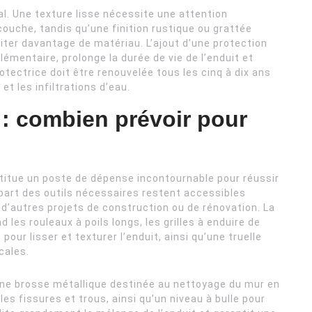
al. Une texture lisse nécessite une attention
e couche, tandis qu’une finition rustique ou grattée
er davantage de matériau. L’ajout d’une protection
émentaire, prolonge la durée de vie de l’enduit et
otectrice doit être renouvelée tous les cinq à dix ans
et les infiltrations d’eau.
s : combien prévoir pour
titue un poste de dépense incontournable pour réussir
part des outils nécessaires restent accessibles
 d’autres projets de construction ou de rénovation. La
es rouleaux à poils longs, les grilles à enduire de
our lisser et texturer l’enduit, ainsi qu’une truelle
icales.
r une brosse métallique destinée au nettoyage du mur en
es fissures et trous, ainsi qu’un niveau à bulle pour