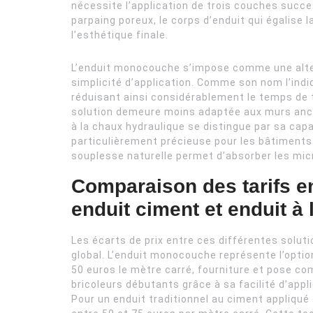
nécessite l’application de trois couches succes
parpaing poreux, le corps d’enduit qui égalise l
l’esthétique finale.
L’enduit monocouche s’impose comme une alter
simplicité d’application. Comme son nom l’indi
réduisant ainsi considérablement le temps de 
solution demeure moins adaptée aux murs anci
à la chaux hydraulique se distingue par sa capa
particulièrement précieuse pour les bâtiment
souplesse naturelle permet d’absorber les mi
Comparaison des tarifs e
enduit ciment et enduit à
Les écarts de prix entre ces différentes solut
global. L’enduit monocouche représente l’optio
50 euros le mètre carré, fourniture et pose co
bricoleurs débutants grâce à sa facilité d’appli
Pour un enduit traditionnel au ciment appliqué 