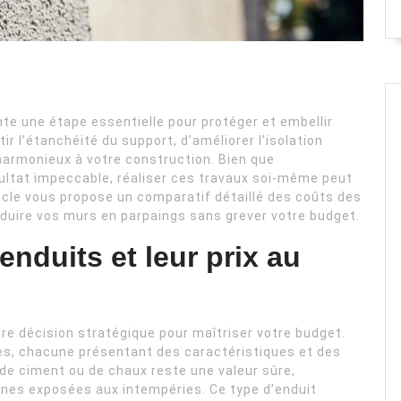
te une étape essentielle pour protéger et embellir
r l’étanchéité du support, d’améliorer l’isolation
armonieux à votre construction. Bien que
sultat impeccable, réaliser ces travaux soi-même peut
icle vous propose un comparatif détaillé des coûts des
nduire vos murs en parpaings sans grever votre budget.
enduits et leur prix au
ère décision stratégique pour maîtriser votre budget.
ies, chacune présentant des caractéristiques et des
e de ciment ou de chaux reste une valeur sûre,
rnes exposées aux intempéries. Ce type d’enduit