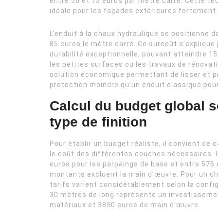
entre 50 et 75 euros par mètre carré. Cette te
idéale pour les façades extérieures fortement
L’enduit à la chaux hydraulique se positionne 
85 euros le mètre carré. Ce surcoût s’explique
durabilité exceptionnelle, pouvant atteindre 1
les petites surfaces ou les travaux de rénovatio
solution économique permettant de lisser et pr
protection moindre qu’un enduit classique pour
Calcul du budget global se
type de finition
Pour établir un budget réaliste, il convient de 
le coût des différentes couches nécessaires. 
euros pour les parpaings de base et entre 576 e
montants excluent la main d’œuvre. Pour un cha
tarifs varient considérablement selon la confi
30 mètres de long représente un investissemen
matériaux et 3850 euros de main d’œuvre.