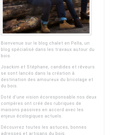
Bienvenue sur le blog chalet en Pella, un
blog spécialisé dans les travaux autour du
bois.
Joackim et Stéphane, candides et rêveurs
se sont lancés dans la création à
destination des amoureux du bricolage et
du bois.
Doté d’une vision écoresponsable nos deux
compères ont créé des rubriques de
maisons passives en accord avec les
enjeux écologiques actuels.
Découvrez toutes les astuces, bonnes
adresses et artisans du bois.