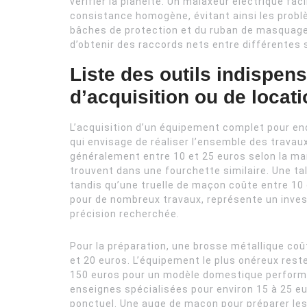
vérifier la planéité. Un malaxeur électrique fa
consistance homogène, évitant ainsi les probl
bâches de protection et du ruban de masquage
d’obtenir des raccords nets entre différentes 
Liste des outils indispens
d’acquisition ou de locat
L’acquisition d’un équipement complet pour en
qui envisage de réaliser l’ensemble des travaux
généralement entre 10 et 25 euros selon la marq
trouvent dans une fourchette similaire. Une ta
tandis qu’une truelle de maçon coûte entre 10 et
pour de nombreux travaux, représente un inves
précision recherchée.
Pour la préparation, une brosse métallique coû
et 20 euros. L’équipement le plus onéreux reste 
150 euros pour un modèle domestique performan
enseignes spécialisées pour environ 15 à 25 eu
ponctuel. Une auge de maçon pour préparer les