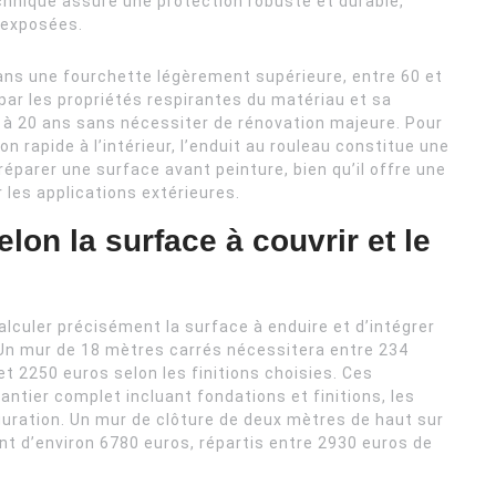
chnique assure une protection robuste et durable,
 exposées.
dans une fourchette légèrement supérieure, entre 60 et
 par les propriétés respirantes du matériau et sa
5 à 20 ans sans nécessiter de rénovation majeure. Pour
n rapide à l’intérieur, l’enduit au rouleau constitue une
éparer une surface avant peinture, bien qu’il offre une
 les applications extérieures.
lon la surface à couvrir et le
calculer précisément la surface à enduire et d’intégrer
Un mur de 18 mètres carrés nécessitera entre 234
t 2250 euros selon les finitions choisies. Ces
ntier complet incluant fondations et finitions, les
guration. Un mur de clôture de deux mètres de haut sur
t d’environ 6780 euros, répartis entre 2930 euros de