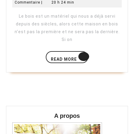
mars
en-
Commentaire
|
20 h 24 min
en
2020
bois-
pella
bois
Le bois est un matériel qui nous a déjà servi
pour
depuis des siècles, alors cette maison en bois
une
n’est pas la première et ne sera pas la dernière.
Si on
vision
écolo
READ
!
READ MORE
MORE
A propos