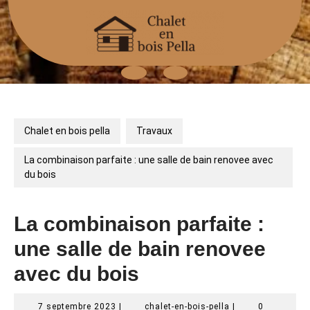
Skip
to
content
Open
Button
Chalet en bois pella
Travaux
La combinaison parfaite : une salle de bain renovee avec
du bois
La combinaison parfaite :
une salle de bain renovee
avec du bois
7
chalet-
7 septembre 2023
|
chalet-en-bois-pella
|
0