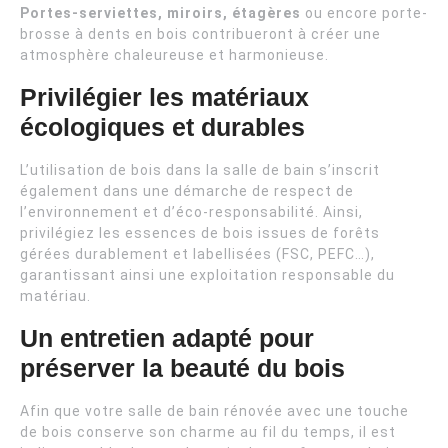
Portes-serviettes, miroirs, étagères
ou encore porte-
brosse à dents en bois contribueront à créer une
atmosphère chaleureuse et harmonieuse.
Privilégier les matériaux
écologiques et durables
L’utilisation de bois dans la salle de bain s’inscrit
également dans une démarche de respect de
l’environnement et d’éco-responsabilité. Ainsi,
privilégiez les essences de bois issues de forêts
gérées durablement et labellisées (FSC, PEFC…),
garantissant ainsi une exploitation responsable du
matériau.
Un entretien adapté pour
préserver la beauté du bois
Afin que votre salle de bain rénovée avec une touche
de bois conserve son charme au fil du temps, il est