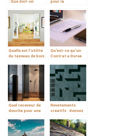
: Que doit-on
pour la
savoir ?
construction
d’une maison en
paille ?
Quelle est l’utilité
Qu’est-ce qu’un
du tasseau de bois
Contrat a Duree
pendant une
Indeterminee de
construction ?
Chantier CDIC
Quel receveur de
Revetements
douche pour une
creatifs : donnez
structure en bois ?
vie a votre espace