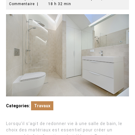
septembre
en-
Commentaire
|
18 h 32 min
2023
bois-
pella
Categories:
Travaux
Lorsqu’il s’agit de redonner vie à une salle de bain, le
choix des matériaux est essentiel pour créer un