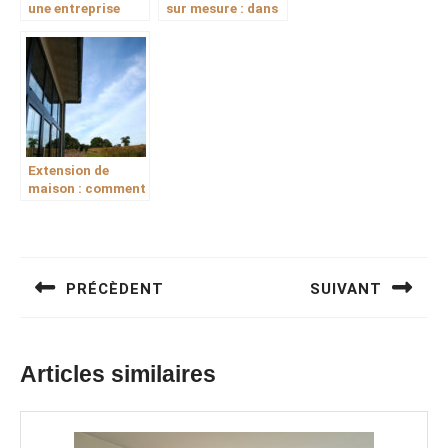
une entreprise
sur mesure : dans
artisanale de
quels projets est-
peinture pour vos
ce vraiment
travaux à
indispensable ?
Puilboreau
Extension de
maison : comment
harmoniser ancien
et moderne ?
Navigation
de
PRÉCÈDENT
SUIVANT
l’article
Previous
Next
post:
post:
Articles similaires