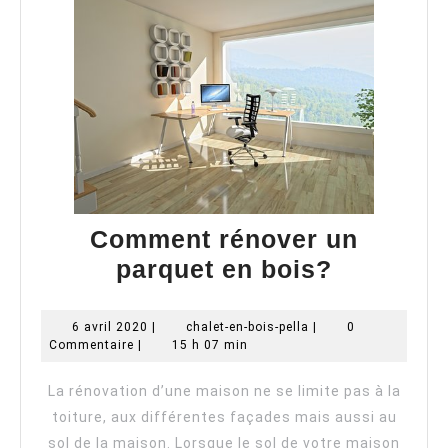
Comment rénover un
Commen
parquet en bois?
rénover
un
6
chalet-
6 avril 2020
|
chalet-en-bois-pella
|
0
avril
en-
Commentaire
|
15 h 07 min
parquet
2020
bois-
pella
en
La rénovation d’une maison ne se limite pas à la
bois?
toiture, aux différentes façades mais aussi au
sol de la maison. Lorsque le sol de votre maison