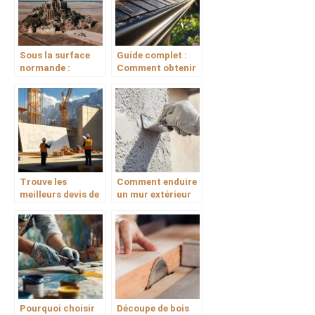
Sous la surface
Guide complet :
normande :
Comment obtenir
décryptage d’une
un devis pose de
étude de sol
gouttières et
descentes de toit
pour votre
rénovation
Trouve les
Comment enduire
meilleurs devis de
un mur extérieur
mur de
en parpaings sans
soutènement pour
se ruiner :
vos projets : Guide
comparatif des
comparatif des
coûts des
matériaux
matériaux
Pourquoi choisir
Découpe de bois