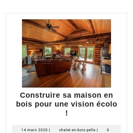
Construire sa maison en
bois pour une vision écolo
Construire
!
sa
maison
14
chalet-
14 mars 2020
|
chalet-en-bois-pella
|
0