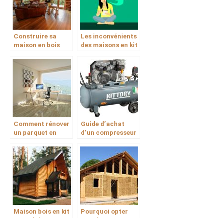
Construire sa
Les inconvénients
maison en bois
des maisons en kit
pour une vision
écolo !
Comment rénover
Guide d’achat
un parquet en
d’un compresseur
bois?
électrique pour
vos travaux de
construction en
bois
Maison bois en kit
Pourquoi opter