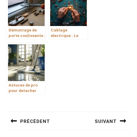
Démontage de
Cablage
porte coulissante :
electrique : Le
Les spécificités
manuel du
selon les
bricoleur pour des
fabricants
travaux reussis
Astuces de pro
pour detacher
votre carrelage
encrasse selon sa
Navigation
matiere
de
PRÉCÈDENT
SUIVANT
l’article
Previous
Next
post:
post: