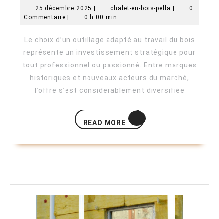
la
25
chalet-
25 décembre 2025
|
chalet-en-bois-pella
|
0
décembre
en-
Commentaire
|
0 h 00 min
meilleure
2025
bois-
pella
marque
Le choix d’un outillage adapté au travail du bois
d’outillage
représente un investissement stratégique pour
pour
tout professionnel ou passionné. Entre marques
historiques et nouveaux acteurs du marché,
le
l’offre s’est considérablement diversifiée
bois
?
READ
READ MORE
MORE