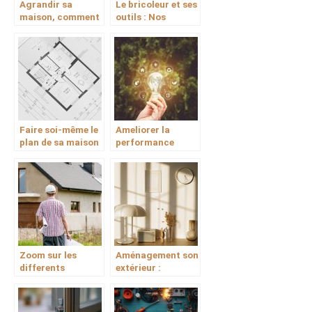
Agrandir sa
Le bricoleur et ses
maison, comment
outils : Nos
s’organiser ?
conseils de
rangement
Faire soi-même le
Ameliorer la
plan de sa maison
performance
energetique de
son logement :
quels avantages a
en tirer ?
Zoom sur les
Aménagement son
differents
extérieur :
materiaux
conseils pratiques
d’isolation
!