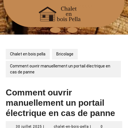
Skip
to
content
Open
Button
Chalet en bois pella
Bricolage
Comment ouvrir manuellement un portail électrique en
cas de panne
Comment ouvrir
manuellement un portail
électrique en cas de panne
30
chalet-
30 juillet 2025
|
chalet-en-bois-pella
|
0