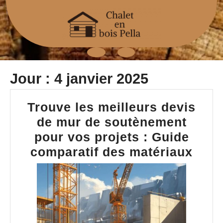
Skip
to
content
Open
Jour :
4 janvier 2025
Button
Trouve les meilleurs devis
de mur de soutènement
pour vos projets : Guide
Trou
comparatif des matériaux
les
meil
devi
de