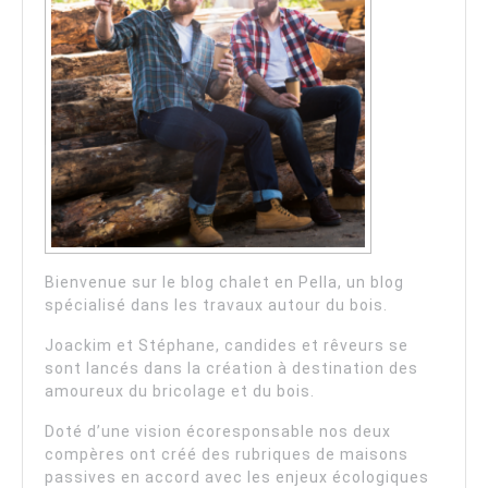
Bienvenue sur le blog chalet en Pella, un blog
spécialisé dans les travaux autour du bois.
Joackim et Stéphane, candides et rêveurs se
sont lancés dans la création à destination des
amoureux du bricolage et du bois.
Doté d’une vision écoresponsable nos deux
compères ont créé des rubriques de maisons
passives en accord avec les enjeux écologiques