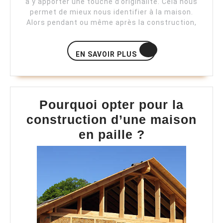
à y apporter une touche d’originalité. Cela nous
permet de mieux nous identifier à la maison.
Alors pendant ou même après la construction,
EN
EN SAVOIR PLUS
SAVOIR
PLUS
Pourquoi opter pour la
construction d’une maison
Pourquoi
en paille ?
opter
pour
la
constructio
d’une