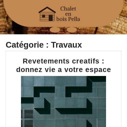
Skip
to
content
Open
Catégorie :
Travaux
Button
Revetements creatifs :
Rev
donnez vie a votre espace
crea
:
don
vie
a
votr