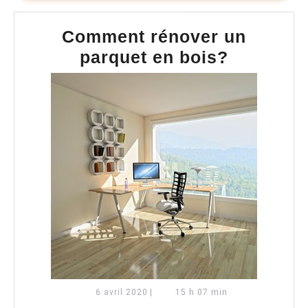
Comment rénover un
Commen
parquet en bois?
rénover
un
parquet
en
bois?
6
6 avril 2020
|
15 h 07 min
avril