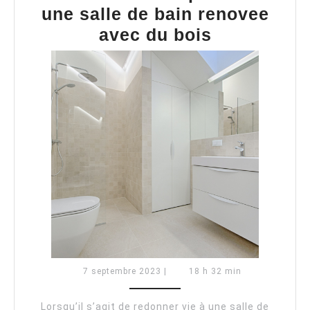
une salle de bain renovee
La
avec du bois
combinais
parfaite
:
une
salle
de
bain
renovee
avec
du
bois
7
7 septembre 2023
|
18 h 32 min
septembre
2023
Lorsqu’il s’agit de redonner vie à une salle de