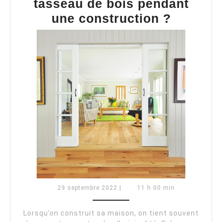
tasseau de bois pendant
Quelle
une construction ?
est
l’utilité
du
tasseau
de
bois
pendant
une
constru
?
29
29 septembre 2022
|
11 h 00 min
septembre
2022
Lorsqu’on construit sa maison, on tient souvent