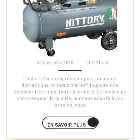
pour
vos
travau
de
constr
en
bois
30
30 novembre 2020
|
11 h 21 min
novembre
2020
L’achat d’un compresseur pour un usage
domestique ou industriel est toujours une
décision très importante à prendre. Le choix d’un
compresseur de qualité, le mieux adapté à vos
besoins, vous
EN
EN SAVOIR PLUS
SAVOIR
PLUS