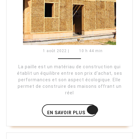
maison
en
paille
?
1
1 août 2022
|
10 h 44 min
août
2022
La paille est un matériau de construction qui
établit un équilibre entre son prix d’achat, ses
performances et son aspect écologique. Elle
permet de construire des maisons offrant un
réel
EN
EN SAVOIR PLUS
SAVOIR
PLUS